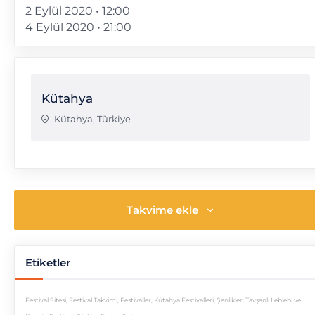
2 Eylül 2020 • 12:00
4 Eylül 2020 • 21:00
Kütahya
Kütahya
,
Türkiye
Takvime ekle
Etiketler
Festival Sitesi
,
Festival Takvimi
,
Festivaller
,
Kütahya Festivalleri
,
Şenlikler
,
Tavşanlı Leblebi ve