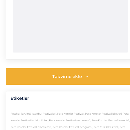
Takvime ekle
Etiketler
Festival Takvimi
,
İstanbul Festivalleri
,
Pera Korolar Festivali
,
Pera Korolar Festivali biletleri
,
Pera
Korolar Festivali indirimli bilet
,
Pera Korolar Festivali ne zaman?
,
Pera Korolar Festivali nerede?
,
Pera Korolar Festivali olacak mı?
,
Pera Korolar Festivali programı
,
Pera Müzik Festivali
,
Pera