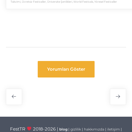
Takvimi
,
Ücretsiz Festivaller
,
Üniversite Şenlikleri
,
World Festivals
,
Yöresel Festivaller
Yorumları Göster
Festival
Navigasyon
FestTR
2018-2026 |
blog
|
gizlilik
|
hakkımızda
|
iletişim
|