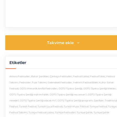
Takvime ekle
Etiketler
Ankara Festivalleri
,
Bahar Şenlikleri
,
Çankaya Festivalleri
,
Festival Listesi
,
Festival Sitesi
,
Festival
Takvimi
,
Festivaller
,
Fuar Takvimi
,
Geleneksel Festivaller
,
İndirimli Festival Bileti
,
Kültür Sanat
Festivali
,
ODTÜ Mimarlık Amfisi Festivalleri
,
ODTÜ Tiyatro Şenliği
,
ODTÜ Tiyatro Şenliği biletleri
,
ODTÜ Tiyatro Şenliği indirimli bilet
,
ODTÜ Tiyatro Şenliği ne zaman?
,
ODTÜ Tiyatro Şenliği
nerede?
,
ODTÜ Tiyatro Şenliği olacak mı?
,
ODTÜ Tiyatro Şenliği programı
,
Şenlikler
,
Traditional
Festival
,
Turkish Festival
,
Turkish Local Festivals
,
Turkish Music Festival
,
Türkiye Festival
,
Türkiye
Festival Takvimi
,
Türkiye Festivali Listesi
,
Türkiye Festivalleri
,
Türkiye Şenlik
,
Türkiye Şenlik