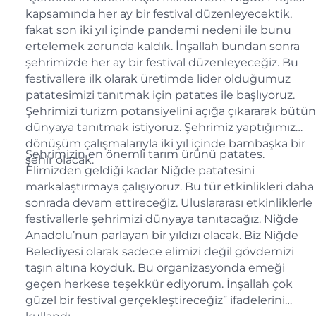
kapsamında her ay bir festival düzenleyecektik,
fakat son iki yıl içinde pandemi nedeni ile bunu
ertelemek zorunda kaldık. İnşallah bundan sonra
şehrimizde her ay bir festival düzenleyeceğiz. Bu
festivallere ilk olarak üretimde lider olduğumuz
patatesimizi tanıtmak için patates ile başlıyoruz.
Şehrimizi turizm potansiyelini açığa çıkararak bütün
dünyaya tanıtmak istiyoruz. Şehrimiz yaptığımız
dönüşüm çalışmalarıyla iki yıl içinde bambaşka bir
Şehrimizin en önemli tarım ürünü patates.
şehir olacak.
Elimizden geldiği kadar Niğde patatesini
markalaştırmaya çalışıyoruz. Bu tür etkinlikleri daha
sonrada devam ettireceğiz. Uluslararası etkinliklerle
festivallerle şehrimizi dünyaya tanıtacağız. Niğde
Anadolu’nun parlayan bir yıldızı olacak. Biz Niğde
Belediyesi olarak sadece elimizi değil gövdemizi
taşın altına koyduk. Bu organizasyonda emeği
geçen herkese teşekkür ediyorum. İnşallah çok
güzel bir festival gerçekleştireceğiz” ifadelerini