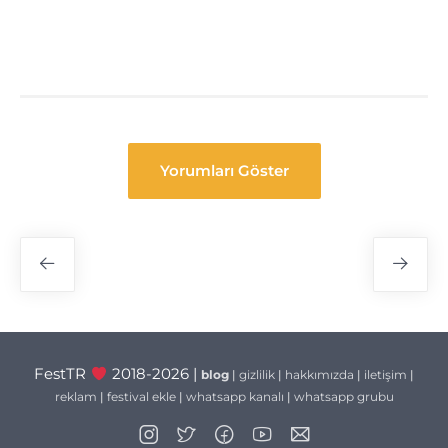
Yorumları Göster
Festival
Navigasyon
FestTR
2018-2026 |
blog
|
gizlilik
|
hakkımızda
|
iletişim
|
reklam
|
festival ekle
|
whatsapp kanalı
|
whatsapp grubu