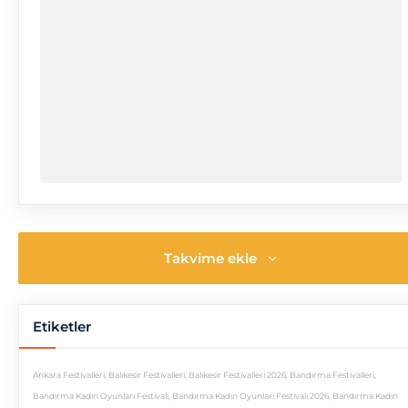
Takvime ekle
Etiketler
Ankara Festivalleri
,
Balıkesir Festivalleri
,
Balıkesir Festivalleri 2026
,
Bandırma Festivalleri
,
Bandırma Kadın Oyunları Festivali
,
Bandırma Kadın Oyunları Festivali 2026
,
Bandırma Kadın