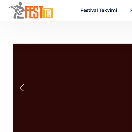
Ana içeriğe atla
Festival Takvimi