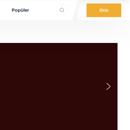
ne aradınız?
Popüler
Ekle