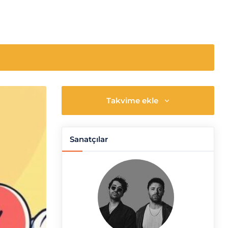
Takvime ekle
Sanatçılar