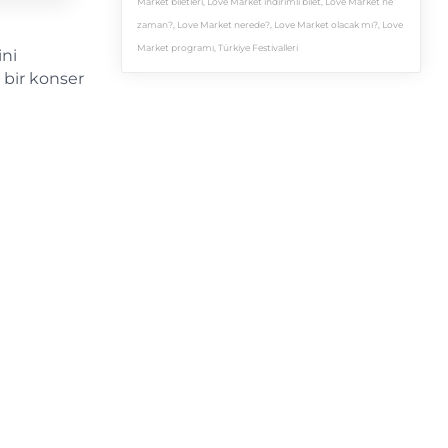
Market biletleri
,
Love Market indirimli bilet
,
Love Market ne
zaman?
,
Love Market nerede?
,
Love Market olacak mı?
,
Love
Market programı
,
Türkiye Festivalleri
ini
 bir konser