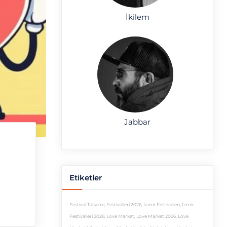
İkilem
Jabbar
Etiketler
Festival Takvimi
,
Festivalleri 2026
,
İzmir Festivalleri
,
İzmir
Festivalleri 2026
,
Love Market
,
Love Market 2026
,
Love