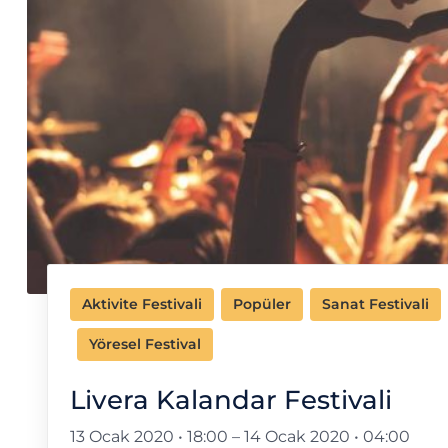
Aktivite Festivali
Popüler
Sanat Festivali
Yöresel Festival
Livera Kalandar Festivali
13 Ocak 2020 • 18:00
–
14 Ocak 2020 • 04:00