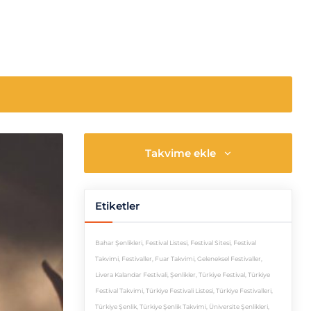
Takvime ekle
Etiketler
Bahar Şenlikleri
,
Festival Listesi
,
Festival Sitesi
,
Festival
Takvimi
,
Festivaller
,
Fuar Takvimi
,
Geleneksel Festivaller
,
Livera Kalandar Festivali
,
Şenlikler
,
Türkiye Festival
,
Türkiye
Festival Takvimi
,
Türkiye Festivali Listesi
,
Türkiye Festivalleri
,
Türkiye Şenlik
,
Türkiye Şenlik Takvimi
,
Üniversite Şenlikleri
,