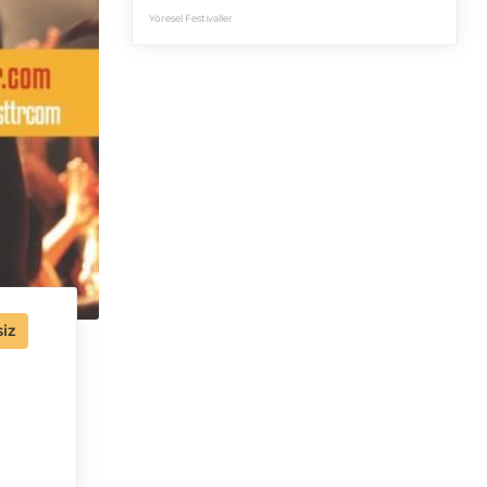
Yöresel Festivaller
iz