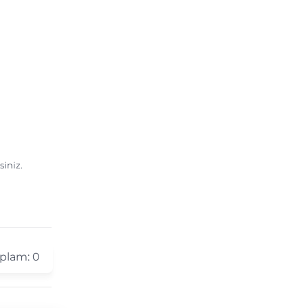
siniz.
plam:
0