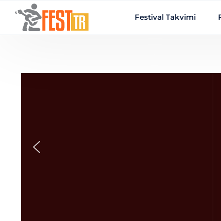
Ana içeriğe atla
Festival Takvimi