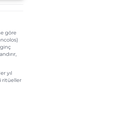
me göre
oncolos)
lginç
ndırır,
r yıl
ritüeller