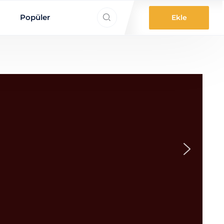
ne aradınız?
Popüler
Ekle