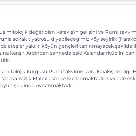
mitolojik değer olan Karakış’ın gelişini ve Rumi takvi
ruhla sokak tiyatrosu diyebilecegimiz köy seyirlik (Karak
ateşler yakılır, köyün gençleri tanınmayacak şekilde i
na karışır. Ardından sahnede eski Kalandar ritüelini canla
irir.
itolojik kurgusu Rumi takvime göre karakış şenliği. He
Maçka Yazlık Mahallesi’nde kutlanmaktadır. Gecede eski 
ir oyun şeklinde oynanmaktadır.