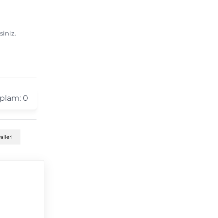
siniz.
plam:
0
alleri