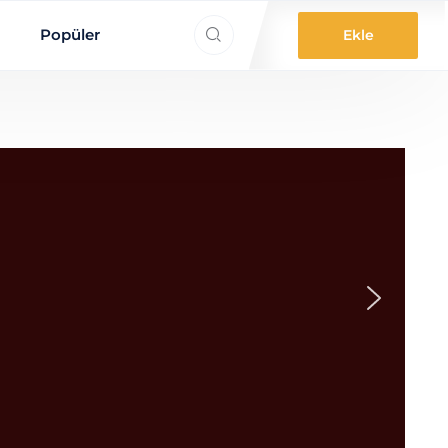
ne aradınız?
Popüler
Ekle