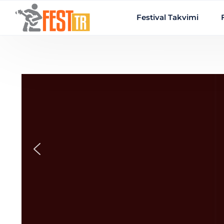
Ana içeriğe atla
Festival Takvimi