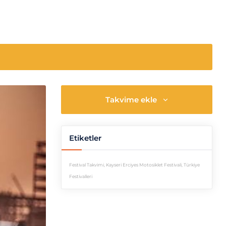
Takvime ekle
Etiketler
Festival Takvimi
,
Kayseri Erciyes Motosiklet Festivali
,
Türkiye
Festivalleri