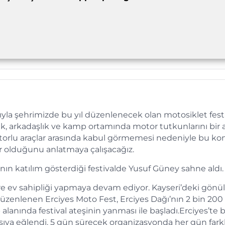
rıyla şehrimizde bu yıl düzenlenecek olan motosiklet fest
luk, arkadaşlık ve kamp ortamında motor tutkunlarını bir 
otorlu araçlar arasında kabul görmemesi nedeniyle bu k
ar olduğunu anlatmaya çalışacağız.
nın katılım gösterdiği festivalde Yusuf Güney sahne aldı.
ere ev sahipliği yapmaya devam ediyor. Kayseri’deki gönül
düzenlenen Erciyes Moto Fest, Erciyes Dağı’nın 2 bin 200
anında festival ateşinin yanması ile başladı.Erciyes’te b
sıya eğlendi. 5 gün sürecek organizasyonda her gün farkl