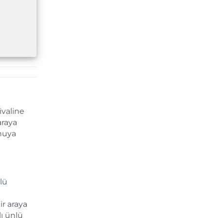
ivaline
araya
onuya
lü
ir araya
ı ünlü