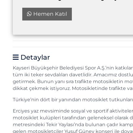
Hemen Katıl
Detaylar
Kayseri Büyükşehir Belediyesi Spor A.Ş.’nin katkıla
tüm iki teker sevdalıları davetlidir. Amacımız dost
getirmek. Bunun yanı sıra trafikte motosikletin m
dikkat çekmek istiyoruz. Motosikletinde trafikte v
Türkiye’nin dört bir yanından motosiklet tutkunları
Erciyes yaz mevsiminde sosyal ve sportif aktivitel
motosiklet kulüpleri tarafından geleneksel olarak 
metresindeki Tekir Yaylası’nda bulunan çadır kamp al
gelen motosikletçiler Yusuf Güney konseri ile doya