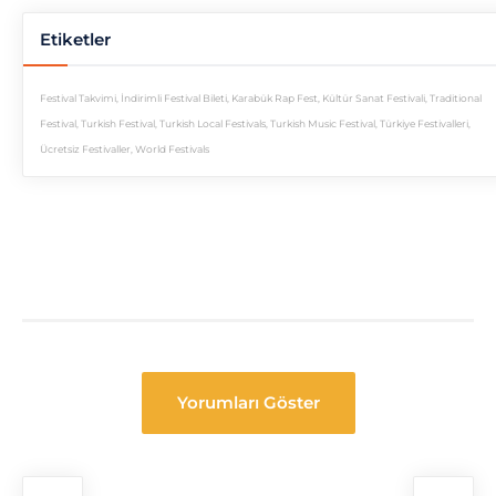
Etiketler
Festival Takvimi
,
İndirimli Festival Bileti
,
Karabük Rap Fest
,
Kültür Sanat Festivali
,
Traditional
Festival
,
Turkish Festival
,
Turkish Local Festivals
,
Turkish Music Festival
,
Türkiye Festivalleri
,
Ücretsiz Festivaller
,
World Festivals
Yorumları Göster
Festival
Navigasyon