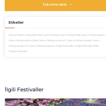
Takvime ekle
Etiketler
Festival Takvimi
,
Festivalleri 2026
,
Gastro Fethiye
,
Gastro Fethiye 2026
,
Gastro Fethiye biletleri
,
Gastro Fethiye indirimli bilet
,
Gastro Fethiye ne zaman?
,
Gastro Fethiye nerede?
,
Gastro
Fethiye olacak mı?
,
Gastro Fethiye programı
,
Muğla Festivalleri
,
Muğla Festivalleri 2026
,
Türkiye Festivalleri
İlgili Festivaller