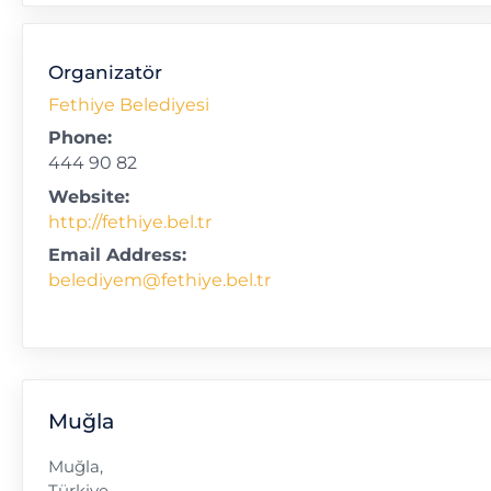
Organizatör
Fethiye Belediyesi
Phone:
444 90 82
Website:
http://fethiye.bel.tr
Email Address:
belediyem@fethiye.bel.tr
Muğla
Muğla
,
Türkiye