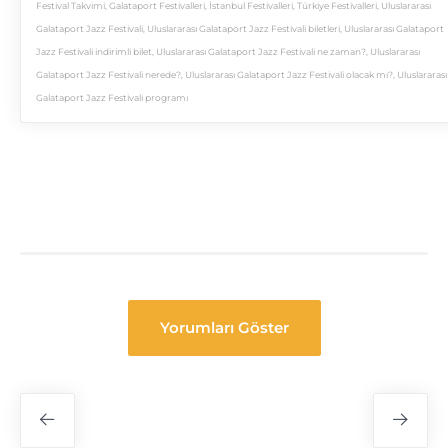
Festival Takvimi
,
Galataport Festivalleri
,
İstanbul Festivalleri
,
Türkiye Festivalleri
,
Uluslararası
Galataport Jazz Festivali
,
Uluslararası Galataport Jazz Festivali biletleri
,
Uluslararası Galataport
Jazz Festivali indirimli bilet
,
Uluslararası Galataport Jazz Festivali ne zaman?
,
Uluslararası
Galataport Jazz Festivali nerede?
,
Uluslararası Galataport Jazz Festivali olacak mı?
,
Uluslararası
Galataport Jazz Festivali programı
Yorumları Göster
Festival
Navigasyon