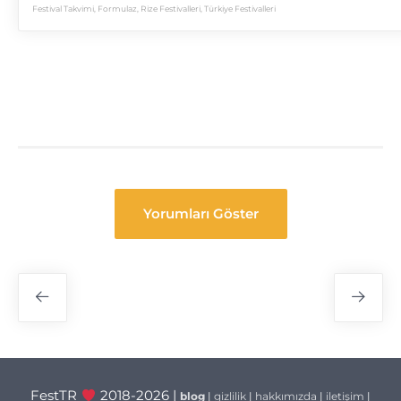
Festival Takvimi
,
Formulaz
,
Rize Festivalleri
,
Türkiye Festivalleri
Yorumları Göster
Festival
Navigasyon
FestTR
2018-2026 |
blog
|
gizlilik
|
hakkımızda
|
iletişim
|