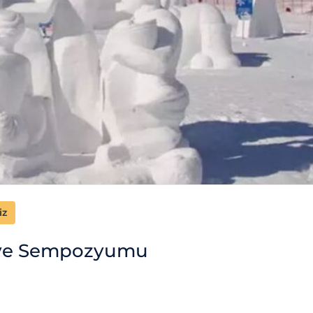
iz
li ve Sempozyumu