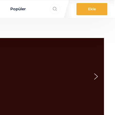
ne aradınız?
Popüler
Ekle