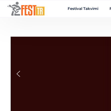
Ana içeriğe atla
Festival Takvimi