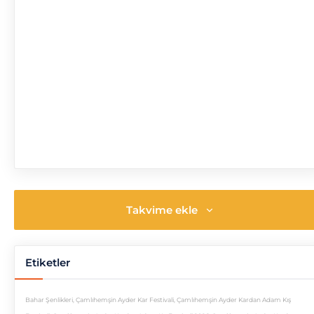
Takvime ekle
Etiketler
Bahar Şenlikleri
,
Çamlıhemşin Ayder Kar Festivali
,
Çamlıhemşin Ayder Kardan Adam Kış