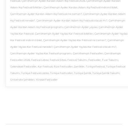
Festivali
,
Çamlıhemşin Ayder Kardan Adam Kış Festivali 2026
,
Çamlıhemşin Ayder Kardan
Adam Kış Festivali biletleri
,
Çamlıhemşin Ayder Kardan Adam Kış Festivali indirimli bilet
,
Çamlıhemşin Ayder Kardan Adam Kış Festivali ne zaman?
,
Çamlıhemşin Ayder Kardan Adam
Kış Festivali nerede?
,
Çamlıhemşin Ayder Kardan Adam Kış Festivali olacak mı?
,
Çamlıhemşin
Ayder Kardan Adam Kış Festivali programı
,
Çamlıhemsin Ayder yaylası
,
Çamlıhemşin Ayder
Yaylası Kar Festivali
,
Çamlıhemşin Ayder Yaylası Kar Festivali biletleri
,
Çamlıhemşin Ayder Yaylası
Kar Festivali indirimli bilet
,
Çamlıhemşin Ayder Yaylası Kar Festivali ne zaman?
,
Çamlıhemşin
Ayder Yaylası Kar Festivali nerede?
,
Çamlıhemşin Ayder Yaylası Kar Festivali olacak mı?
,
Çamlıhemşin Ayder Yaylası Kar Festivali programı
,
Çamlıhemşin Festivalleri
,
Çamlıhemşin
Festivalleri 2026
,
Festival Listesi
,
Festival Sitesi
,
Festival Takvimi
,
Festivaller
,
Fuar Takvimi
,
Geleneksel Festivaller
,
Kar Festivali
,
Rize Festivalleri
,
Şenlikler
,
Türkiye Festival
,
Türkiye Festival
Takvimi
,
Türkiye Festivali Listesi
,
Türkiye Festivalleri
,
Türkiye Şenlik
,
Türkiye Şenlik Takvimi
,
Üniversite Şenlikleri
,
Yöresel Festivaller