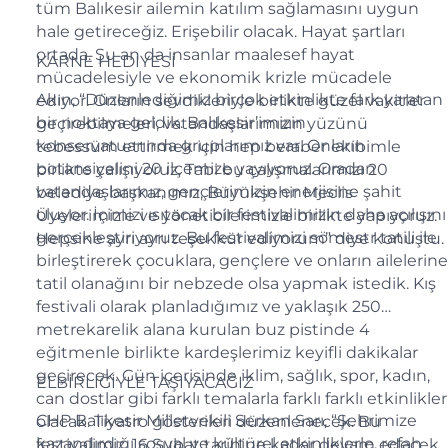
tüm Balıkesir ailemin katılım sağlamasını uygun
hale getireceğiz. Erişebilir olacak. Hayat şartları
ortada. Şu an da insanlar maalesef hayat
KARNE HEDİYESİ
mücadelesiyle ve ekonomik krizle mücadele
Akın, “Düzenlediğimiz birçok etkinlikte fark yaratan
ediyor. Onların sevdikleriyle birlikte güzel vakitler
bir noktaya geldik. Balıkesir’imizin
geçirebilmeleri, vatandaşlarımızın yüzünü
konservatuarında gruplarımız var. Onların
tebessüm ettirmek için hep beraber ekibimle
potansiyelini 20 ilçemize yayıyoruz. Oradan
birlikte çalışıyoruz. Tabi bu çalışmalarımızı 20
vatandaşlarımız, gençlerimizin enerjisine şahit
belediye başkanımız, Büyükşehir Meclis
oluyor. İçimizi ısıtacak bir festivalimizin daha açılışını
Üyelerimizle ve yöneticilerimizle birlikte yapıyoruz.
gerçekleştiriyoruz. Bu festivalimizi sömestr tatili ile
Hepsine ayrı ayrı teşekkür ediyorum” diye konuştu.
birleştirerek çocuklara, gençlere ve onların ailelerine
tatil olanağını bir nebzede olsa yapmak istedik. Kış
festivali olarak planladığımız ve yaklaşık 250
metrekarelik alana kurulan buz pistinde 4
eğitmenle birlikte kardeşlerimiz keyifli dakikalar
geçirecek. Gün içerisinde iklim, sağlık, spor, kadın,
ELBİRLİĞİYLE TAŞIYACAĞIZ
can dostlar gibi farklı temalarla farklı farklı etkinlikler
CHP Balıkesir Milletvekili Serkan Sarı, “Şehrimize
olacak. Tiyatro gösterileri düzenlenecek. Bu
kazandırdığı sosyal ve kültürel etkinliklerle, refah
festivalimiz, 16 Şubat tarihine kadar devam edecek.