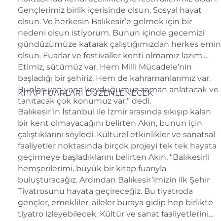
Gençlerimiz birlik içerisinde olsun. Sosyal hayat
olsun. Ve herkesin Balıkesir’e gelmek için bir
nedeni olsun istiyorum. Bunun içinde gecemizi
gündüzümüze katarak çalıştığımızdan herkes emin
olsun. Fuarlar ve festivaller kenti olmamız lazım.
Etimiz, sütümüz var. Hem Milli Mücadele’nin
başladığı bir şehiriz. Hem de kahramanlarımız var.
Bunları yan yana koyduğumuz zaman anlatacak ve
KİTAP FUARLARI DÜZENLENECEK
tanıtacak çok konumuz var.” dedi.
Balıkesir’in İstanbul ile İzmir arasında sıkışıp kalan
bir kent olmayacağını belirten Akın, bunun için
çalıştıklarını söyledi. Kültürel etkinlikler ve sanatsal
faaliyetler noktasında birçok projeyi tek tek hayata
geçirmeye başladıklarını belirten Akın, “Balıkesirli
hemşerilerimi, büyük bir kitap fuarıyla
buluşturacağız. Ardından Balıkesir’imizin ilk Şehir
Tiyatrosunu hayata geçireceğiz. Bu tiyatroda
gençler, emekliler, aileler buraya gidip hep birlikte
tiyatro izleyebilecek. Kültür ve sanat faaliyetlerini