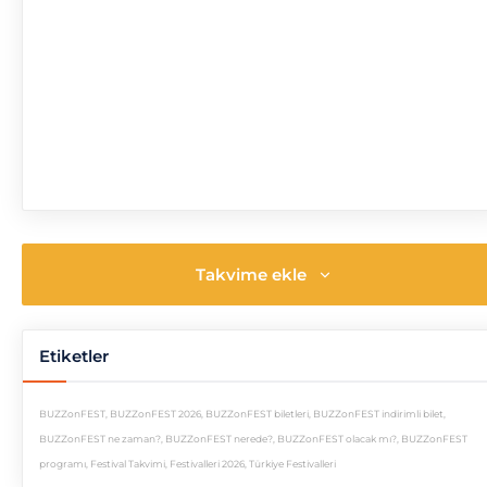
Takvime ekle
Etiketler
BUZZonFEST
,
BUZZonFEST 2026
,
BUZZonFEST biletleri
,
BUZZonFEST indirimli bilet
,
BUZZonFEST ne zaman?
,
BUZZonFEST nerede?
,
BUZZonFEST olacak mı?
,
BUZZonFEST
programı
,
Festival Takvimi
,
Festivalleri 2026
,
Türkiye Festivalleri