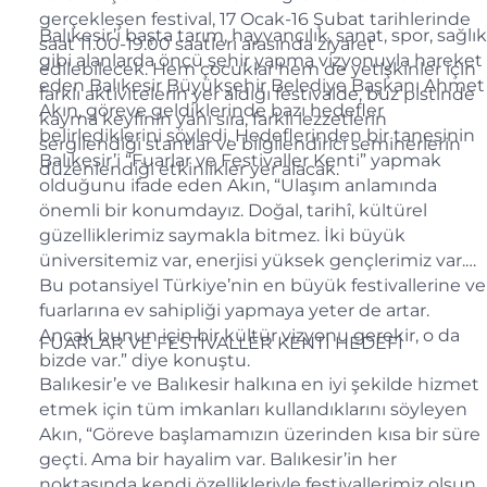
gerçekleşen festival, 17 Ocak-16 Şubat tarihlerinde
Balıkesir’i başta tarım, hayvancılık, sanat, spor, sağlık
saat 11.00-19.00 saatleri arasında ziyaret
gibi alanlarda öncü şehir yapma vizyonuyla hareket
edilebilecek. Hem çocuklar hem de yetişkinler için
eden Balıkesir Büyükşehir Belediye Başkanı Ahmet
farklı aktivitelerin yer aldığı festivalde, buz pistinde
Akın, göreve geldiklerinde bazı hedefler
kayma keyfinin yanı sıra, farklı lezzetlerin
belirlediklerini söyledi. Hedeflerinden bir tanesinin
sergilendiği stantlar ve bilgilendirici seminerlerin
Balıkesir’i “Fuarlar ve Festivaller Kenti” yapmak
düzenlendiği etkinlikler yer alacak.
olduğunu ifade eden Akın, “Ulaşım anlamında
önemli bir konumdayız. Doğal, tarihî, kültürel
güzelliklerimiz saymakla bitmez. İki büyük
üniversitemiz var, enerjisi yüksek gençlerimiz var.
Bu potansiyel Türkiye’nin en büyük festivallerine ve
fuarlarına ev sahipliği yapmaya yeter de artar.
Ancak bunun için bir kültür vizyonu gerekir, o da
FUARLAR VE FESTİVALLER KENTİ HEDEFİ
bizde var.” diye konuştu.
Balıkesir’e ve Balıkesir halkına en iyi şekilde hizmet
etmek için tüm imkanları kullandıklarını söyleyen
Akın, “Göreve başlamamızın üzerinden kısa bir süre
geçti. Ama bir hayalim var. Balıkesir’in her
noktasında kendi özellikleriyle festivallerimiz olsun.