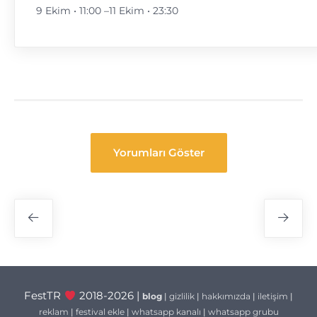
9 Ekim • 11:00
–
11 Ekim • 23:30
Yorumları Göster
Festival
Navigasyon
FestTR
2018-2026 |
blog
|
gizlilik
|
hakkımızda
|
iletişim
|
reklam
|
festival ekle
|
whatsapp kanalı
|
whatsapp grubu