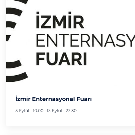
İzmir Enternasyonal Fuarı
5 Eylül • 10:00
–
13 Eylül • 23:30