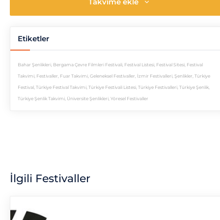
Takvime ekle
Etiketler
Bahar Şenlikleri
,
Bergama Çevre Filmleri Festivali
,
Festival Listesi
,
Festival Sitesi
,
Festival
Takvimi
,
Festivaller
,
Fuar Takvimi
,
Geleneksel Festivaller
,
İzmir Festivalleri
,
Şenlikler
,
Türkiye
Festival
,
Türkiye Festival Takvimi
,
Türkiye Festivali Listesi
,
Türkiye Festivalleri
,
Türkiye Şenlik
,
Türkiye Şenlik Takvimi
,
Üniversite Şenlikleri
,
Yöresel Festivaller
İlgili Festivaller