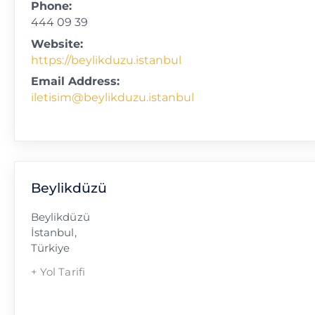
Phone:
444 09 39
Website:
https://beylikduzu.istanbul
Email Address:
iletisim@beylikduzu.istanbul
Beylikdüzü
Beylikdüzü
İstanbul
,
Türkiye
+ Yol Tarifi