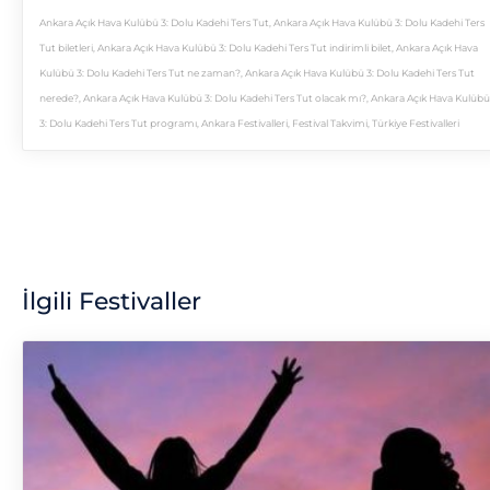
Ankara Açık Hava Kulübü 3: Dolu Kadehi Ters Tut
,
Ankara Açık Hava Kulübü 3: Dolu Kadehi Ters
Tut biletleri
,
Ankara Açık Hava Kulübü 3: Dolu Kadehi Ters Tut indirimli bilet
,
Ankara Açık Hava
Kulübü 3: Dolu Kadehi Ters Tut ne zaman?
,
Ankara Açık Hava Kulübü 3: Dolu Kadehi Ters Tut
nerede?
,
Ankara Açık Hava Kulübü 3: Dolu Kadehi Ters Tut olacak mı?
,
Ankara Açık Hava Kulübü
3: Dolu Kadehi Ters Tut programı
,
Ankara Festivalleri
,
Festival Takvimi
,
Türkiye Festivalleri
İlgili Festivaller