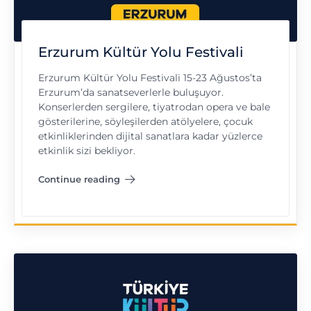
Erzurum Kültür Yolu Festivali
Erzurum Kültür Yolu Festivali 15-23 Ağustos’ta
Erzurum’da sanatseverlerle buluşuyor.
Konserlerden sergilere, tiyatrodan opera ve bale
gösterilerine, söyleşilerden atölyelere, çocuk
etkinliklerinden dijital sanatlara kadar yüzlerce
etkinlik sizi bekliyor.
Continue reading
"Erzurum Kültür Yolu Festivali"