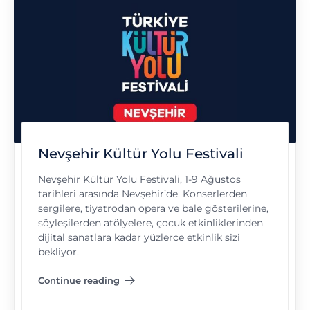
Nevşehir Kültür Yolu Festivali
Nevşehir Kültür Yolu Festivali, 1-9 Ağustos
tarihleri arasında Nevşehir’de. Konserlerden
sergilere, tiyatrodan opera ve bale gösterilerine,
söyleşilerden atölyelere, çocuk etkinliklerinden
dijital sanatlara kadar yüzlerce etkinlik sizi
bekliyor.
Continue reading
"Nevşehir Kültür Yolu Festivali"