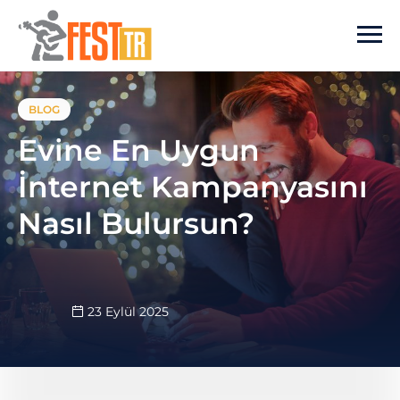
Ana içeriğe atla
BLOG
Evine En Uygun
İnternet Kampanyasını
Nasıl Bulursun?
23 Eylül 2025