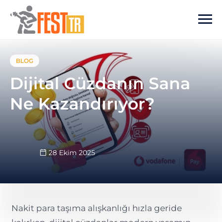
Ana içeriğe atla
BLOG
Dijital Cüzdanın Sana
Ne Kazandırıyor?
28 Ekim 2025
Nakit para taşıma alışkanlığı hızla geride