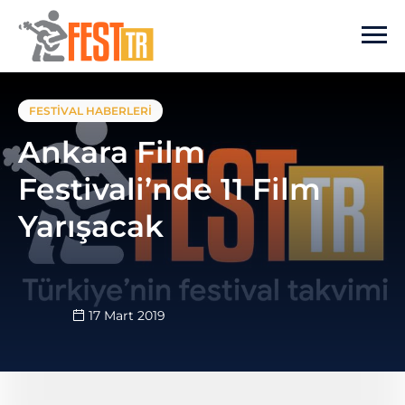
Ana içeriğe atla
FESTIVAL HABERLERI
Ankara Film
Festivali’nde 11 Film
Yarışacak
17 Mart 2019