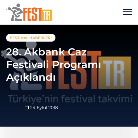
Ana içeriğe atla
FESTIVAL HABERLERI
28. Akbank Caz
Festivali Programı
Açıklandı
24 Eylül 2018