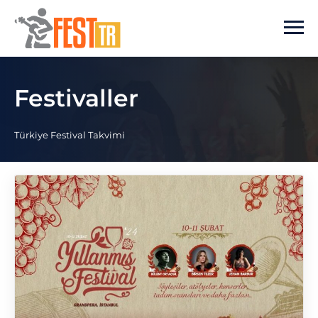
Ana içeriğe atla
Festivaller
Türkiye Festival Takvimi