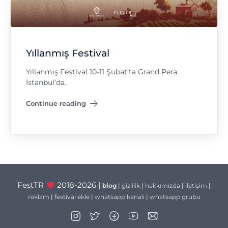
Yıllanmış Festival
Yıllanmış Festival 10-11 Şubat’ta Grand Pera
İstanbul’da.
Continue reading
"Yıllanmış Festival"
FestTR
2018-2026 |
blog
|
gizlilik
|
hakkımızda
|
iletişim
|
reklam
|
festival ekle
|
whatsapp kanalı
|
whatsapp grubu