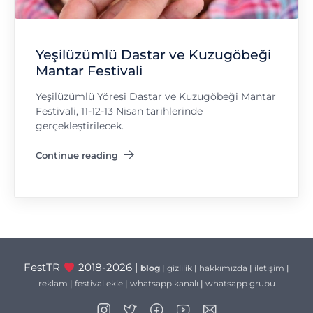
Yeşilüzümlü Dastar ve Kuzugöbeği
Mantar Festivali
Yeşilüzümlü Yöresi Dastar ve Kuzugöbeği Mantar
Festivali, 11-12-13 Nisan tarihlerinde
gerçekleştirilecek.
Continue reading
"Yeşilüzümlü Dastar ve Kuzugöbeği Mantar Festivali"
FestTR
2018-2026 |
blog
|
gizlilik
|
hakkımızda
|
iletişim
|
reklam
|
festival ekle
|
whatsapp kanalı
|
whatsapp grubu