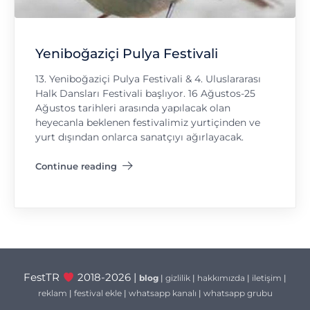
Yeniboğaziçi Pulya Festivali
13.⁠ ⁠Yeniboğaziçi Pulya Festivali & 4. Uluslararası
Halk Dansları Festivali başlıyor. 16 Ağustos-25
Ağustos tarihleri arasında yapılacak olan
heyecanla beklenen festivalimiz yurtiçinden ve
yurt dışından onlarca sanatçıyı ağırlayacak.
Continue reading
"Yeniboğaziçi Pulya Festivali"
FestTR
2018-2026 |
blog
|
gizlilik
|
hakkımızda
|
iletişim
|
reklam
|
festival ekle
|
whatsapp kanalı
|
whatsapp grubu