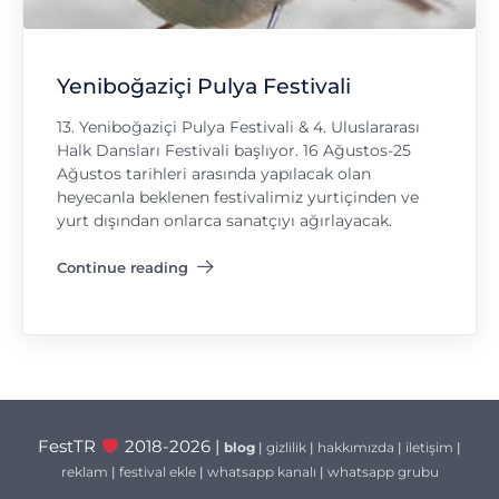
Yeniboğaziçi Pulya Festivali
13.⁠ ⁠Yeniboğaziçi Pulya Festivali & 4. Uluslararası
Halk Dansları Festivali başlıyor. 16 Ağustos-25
Ağustos tarihleri arasında yapılacak olan
heyecanla beklenen festivalimiz yurtiçinden ve
yurt dışından onlarca sanatçıyı ağırlayacak.
Continue reading
"Yeniboğaziçi Pulya Festivali"
FestTR
2018-2026 |
blog
|
gizlilik
|
hakkımızda
|
iletişim
|
reklam
|
festival ekle
|
whatsapp kanalı
|
whatsapp grubu