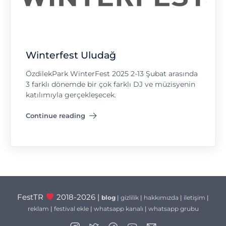
Winterfest Uludağ
ÖzdilekPark WinterFest 2025 2-13 Şubat arasında
3 farklı dönemde bir çok farklı DJ ve müzisyenin
katılımıyla gerçekleşecek.
Continue reading
"Winterfest Uludağ"
FestTR
2018-2026 |
blog
|
gizlilik
|
hakkımızda
|
iletişim
|
reklam
|
festival ekle
|
whatsapp kanalı
|
whatsapp grubu