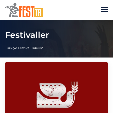
Ana içeriğe atla
Festivaller
Türkiye Festival Takvimi