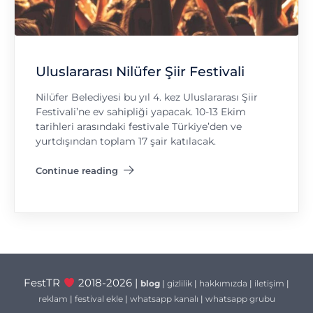
Uluslararası Nilüfer Şiir Festivali
Nilüfer Belediyesi bu yıl 4. kez Uluslararası Şiir
Festivali’ne ev sahipliği yapacak. 10-13 Ekim
tarihleri arasındaki festivale Türkiye’den ve
yurtdışından toplam 17 şair katılacak.
Continue reading
"Uluslararası Nilüfer Şiir Festivali"
FestTR
2018-2026 |
blog
|
gizlilik
|
hakkımızda
|
iletişim
|
reklam
|
festival ekle
|
whatsapp kanalı
|
whatsapp grubu