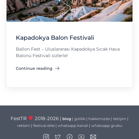
Kapadokya Balon Festivali
Ballon Fest – Uluslararası Kapadokya Sıcak Hava
Balonu Festivali sizlerle!
Continue reading
"Kapadokya Balon Festivali"
FestTR
2018-2026 |
blog
|
gizlilik
|
hakkımızda
|
iletişim
|
reklam
|
festival ekle
|
whatsapp kanalı
|
whatsapp grubu