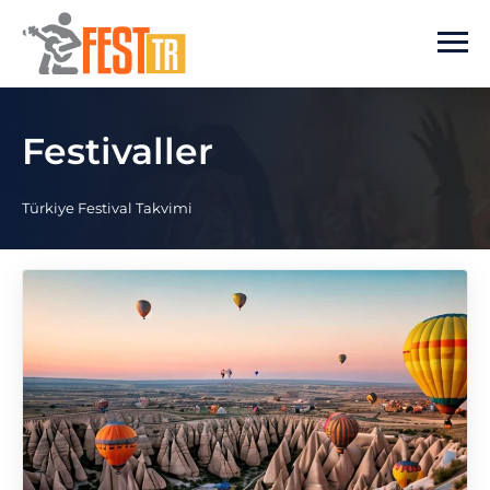
Ana içeriğe atla
Festivaller
Türkiye Festival Takvimi