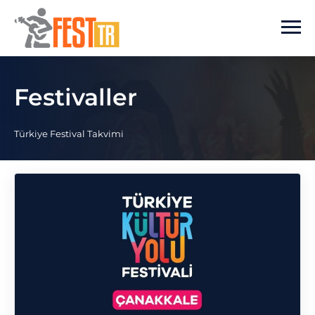
Ana içeriğe atla
Festivaller
Türkiye Festival Takvimi