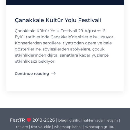
Çanakkale Kültür Yolu Festivali
Çanakkale Kültür Yolu Festivali 29 Ağustos-6
Eylül tarihlerinde Çanakkale’de sizlerle buluşuyor.
Konserlerden sergilere, tiyatrodan opera ve bale
gösterilerine, söyleşilerden atölyelere, çocuk
etkinliklerinden dijital sanatlara kadar yüzlerce
etkinlik sizi bekliyor.
Continue reading
"Çanakkale Kültür Yolu Festivali"
FestTR
2018-2026 |
blog
|
gizlilik
|
hakkımızda
|
iletişim
|
reklam
|
festival ekle
|
whatsapp kanalı
|
whatsapp grubu