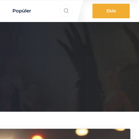
ne aradınız?
Popüler
Ekle