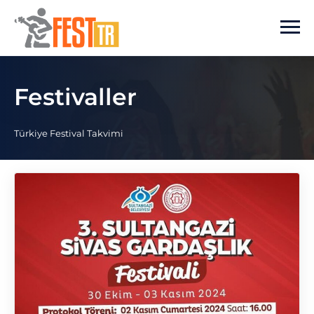
Ana içeriğe atla
Festivaller
Türkiye Festival Takvimi