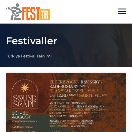
Ana içeriğe atla
Festivaller
Türkiye Festival Takvimi