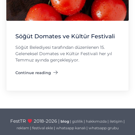
Söğüt Domates ve Kültür Festivali
Söğüt Belediyesi tarafından düzenlenen 15.
Geleneksel Domates ve Kültür Festivali her yıl
Temmuz ayında gerçekleşiyor.
Continue reading
"Söğüt Domates ve Kültür Festivali"
FestTR
2018-2026 |
blog
|
gizlilik
|
hakkımızda
|
iletişim
|
reklam
|
festival ekle
|
whatsapp kanalı
|
whatsapp grubu