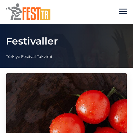
Ana içeriğe atla
Festivaller
Türkiye Festival Takvimi