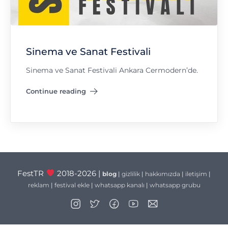
Sinema ve Sanat Festivali
Sinema ve Sanat Festivali Ankara Cermodern’de.
Continue reading
"Sinema ve Sanat Festivali"
FestTR
2018-2026 |
blog
|
gizlilik
|
hakkımızda
|
iletişim
|
reklam
|
festival ekle
|
whatsapp kanalı
|
whatsapp grubu