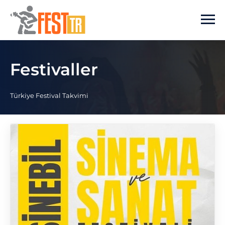
Ana içeriğe atla
Festivaller
Türkiye Festival Takvimi