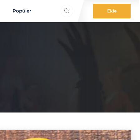
ne aradınız?
Popüler
Ekle