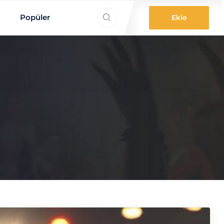
ne aradınız?
Popüler
Ekle