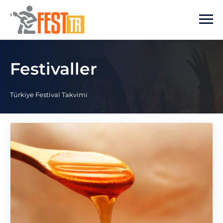
Ana içeriğe atla
Festivaller
Türkiye Festival Takvimi