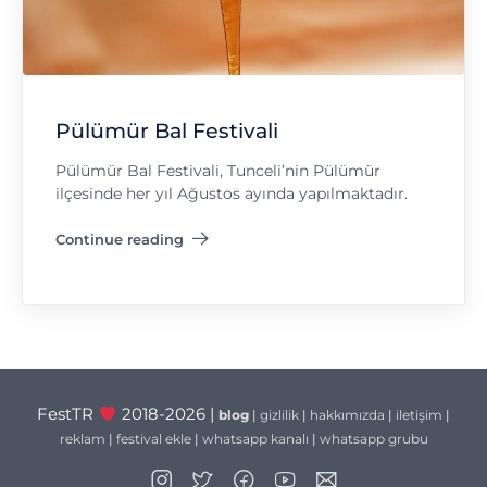
Pülümür Bal Festivali
Pülümür Bal Festivali, Tunceli’nin Pülümür
ilçesinde her yıl Ağustos ayında yapılmaktadır.
Continue reading
"Pülümür Bal Festivali"
FestTR
2018-2026 |
blog
|
gizlilik
|
hakkımızda
|
iletişim
|
reklam
|
festival ekle
|
whatsapp kanalı
|
whatsapp grubu