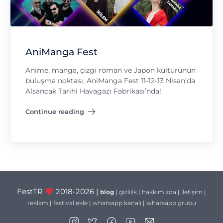
AniManga Fest
Anime, manga, çizgi roman ve Japon kültürünün
buluşma noktası, AniManga Fest 11-12-13 Nisan’da
Alsancak Tarihi Havagazı Fabrikası’nda!
Continue reading
"AniManga Fest"
FestTR
2018-2026 |
blog
|
gizlilik
|
hakkımızda
|
iletişim
|
reklam
|
festival ekle
|
whatsapp kanalı
|
whatsapp grubu