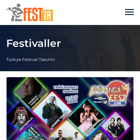
Ana içeriğe atla
Festivaller
Türkiye Festival Takvimi