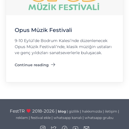
Opus Müzik Festivali
9-10 Eylül’de Bodrum Kalesi’nde düzenlenecek
Opus Müzik Festivali’nde, klasik müziğin ustaları
ve genç yıldızları sanatseverlerle buluşacak.
Continue reading
"Opus Müzik Festivali"
FestTR
2018-2026 |
blog
|
gizlilik
|
hakkımızda
|
iletişim
|
reklam
|
festival ekle
|
whatsapp kanalı
|
whatsapp grubu