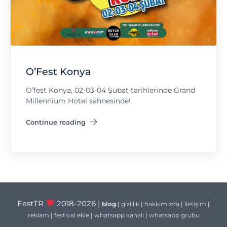
O’Fest Konya
O’fest Konya, 02-03-04 Şubat tarihlerinde Grand
Millennium Hotel sahnesinde!
Continue reading
"O’Fest Konya"
FestTR
2018-2026 |
blog
|
gizlilik
|
hakkımızda
|
iletişim
|
reklam
|
festival ekle
|
whatsapp kanalı
|
whatsapp grubu