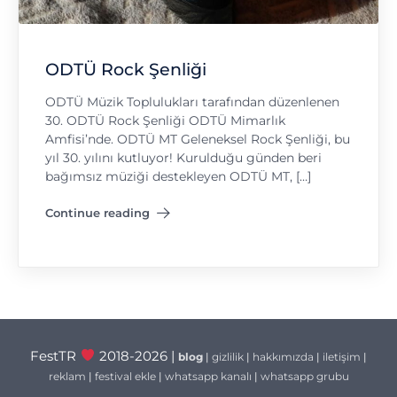
ODTÜ Rock Şenliği
ODTÜ Müzik Toplulukları tarafından düzenlenen
30. ODTÜ Rock Şenliği ODTÜ Mimarlık
Amfisi’nde. ODTÜ MT Geleneksel Rock Şenliği, bu
yıl 30. yılını kutluyor! Kurulduğu günden beri
bağımsız müziği destekleyen ODTÜ MT, […]
Continue reading
"ODTÜ Rock Şenliği"
FestTR
2018-2026 |
blog
|
gizlilik
|
hakkımızda
|
iletişim
|
reklam
|
festival ekle
|
whatsapp kanalı
|
whatsapp grubu