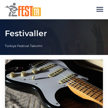
Ana içeriğe atla
Festivaller
Türkiye Festival Takvimi