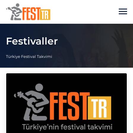
Ana içeriğe atla
Festivaller
Türkiye Festival Takvimi