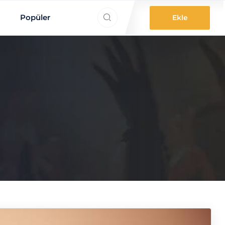
ne aradınız?
Popüler
Ekle