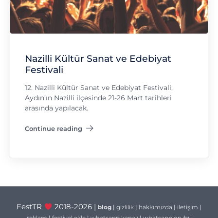
Nazilli Kültür Sanat ve Edebiyat
Festivali
12. Nazilli Kültür Sanat ve Edebiyat Festivali,
Aydın’ın Nazilli ilçesinde 21-26 Mart tarihleri
arasında yapılacak.
Continue reading
"Nazilli Kültür Sanat ve Edebiyat Festivali"
FestTR
2018-2026 |
blog
|
gizlilik
|
hakkımızda
|
iletişim
|
reklam
|
festival ekle
|
whatsapp kanalı
|
whatsapp grubu