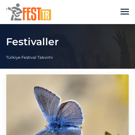
Ana içeriğe atla
Festivaller
Türkiye Festival Takvimi