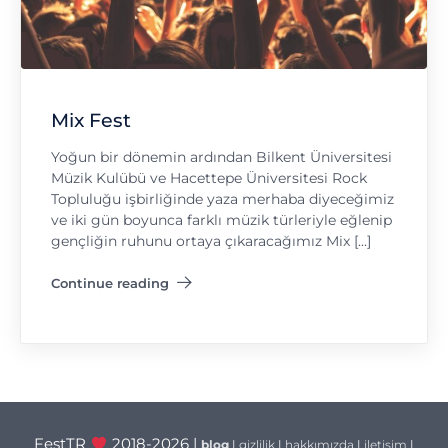
Mix Fest
Yoğun bir dönemin ardından Bilkent Üniversitesi
Müzik Kulübü ve Hacettepe Üniversitesi Rock
Topluluğu işbirliğinde yaza merhaba diyeceğimiz
ve iki gün boyunca farklı müzik türleriyle eğlenip
gençliğin ruhunu ortaya çıkaracağımız Mix […]
Continue reading
"Mix Fest"
FestTR
2018-2026 |
blog
|
gizlilik
|
hakkımızda
|
iletişim
|