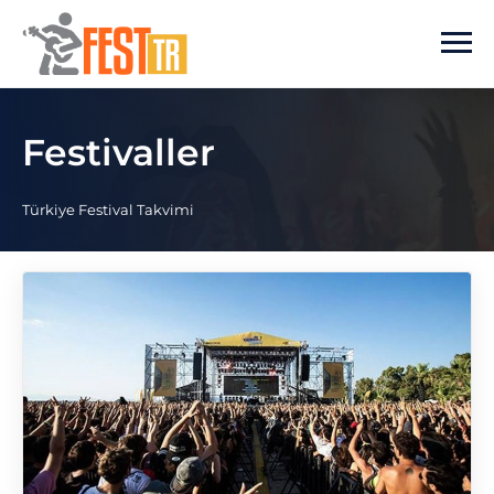
Ana içeriğe atla
Festivaller
Türkiye Festival Takvimi